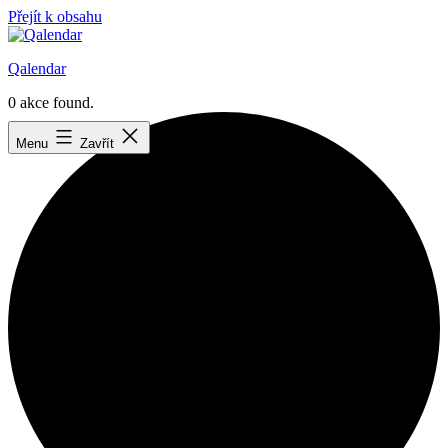
Přejít k obsahu
Qalendar
0 akce found.
Menu
Zavřít