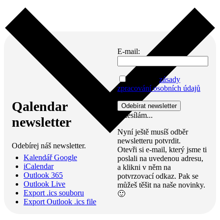
E-mail:
Přijímám
zásady
zpracování osobních údajů
Qalendar
Odesílám...
newsletter
Nyní ještě musíš odběr
newsletteru potvrdit.
Odebírej náš newsletter.
Otevři si e-mail, který jsme ti
Kalendář Google
poslali na uvedenou adresu,
iCalendar
a klikni v něm na
Outlook 365
potvrzovací odkaz. Pak se
Outlook Live
můžeš těšit na naše novinky.
Export .ics souboru
🙂
Export Outlook .ics file