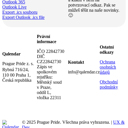
Outlook 365
potvrzovací odkaz. Pak se
Outlook Live
můžeš těšit na naše novinky.
Export .ics souboru
🙂
Export Outlook .ics file
Právní
informace
Ostatní
IČO 22842730
odkazy
Qalendar
DIČ
CZ22842730
Ochrana
Kontakt
Prague Pride z. s.
Zápis ve
osobních
Rybná 716/24,
spolkovém
info@qalendar.cz
údajů
110 00 Praha 1,
rejstříku:
Česká republika
Obchodní
Městský soud
podmínky
v Praze,
oddíl L,
vložka 22311
© 2025 Prague Pride. Všechna práva vyhrazena. |
UX &
Dev