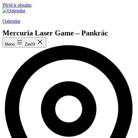
Přejít k obsahu
Qalendar
Mercuria Laser Game – Pankrác
« Všechny Akce
Menu
Zavřít
A