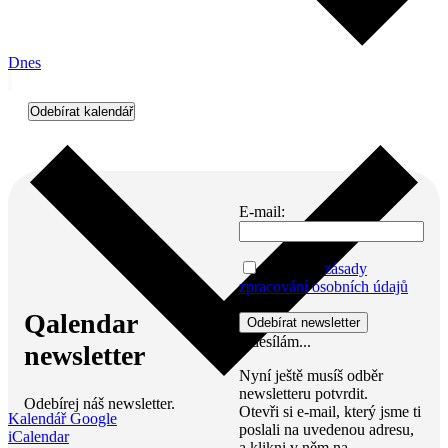
Dnes
Odebírat kalendář
E-mail:
Přijímám
zásady
zpracování osobních údajů
Qalendar
Odesílám...
newsletter
Nyní ještě musíš odběr
newsletteru potvrdit.
Odebírej náš newsletter.
Otevři si e-mail, který jsme ti
Kalendář Google
poslali na uvedenou adresu,
iCalendar
a klikni v něm na