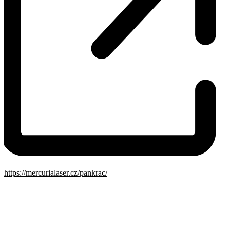
Website
https://mercurialaser.cz/pankrac/