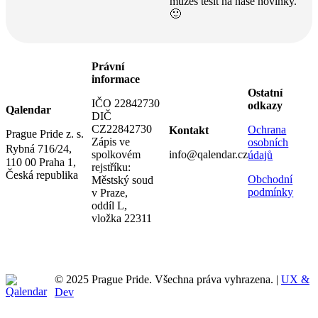
můžeš těšit na naše novinky.
🙂
Právní
informace
Ostatní
IČO 22842730
odkazy
Qalendar
DIČ
CZ22842730
Ochrana
Kontakt
Prague Pride z. s.
Zápis ve
osobních
Rybná 716/24,
spolkovém
info@qalendar.cz
údajů
110 00 Praha 1,
rejstříku:
Česká republika
Obchodní
Městský soud
podmínky
v Praze,
oddíl L,
vložka 22311
© 2025 Prague Pride. Všechna práva vyhrazena. |
UX &
Dev