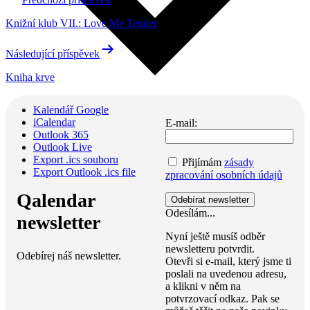
Knižní klub VII.: Love Me Tender
Následující příspěvek
Kniha krve
Kalendář Google
iCalendar
E-mail:
Outlook 365
Outlook Live
Export .ics souboru
Přijímám
zásady
Export Outlook .ics file
zpracování osobních údajů
Qalendar
Odesílám...
newsletter
Nyní ještě musíš odběr
newsletteru potvrdit.
Odebírej náš newsletter.
Otevři si e-mail, který jsme ti
poslali na uvedenou adresu,
a klikni v něm na
potvrzovací odkaz. Pak se