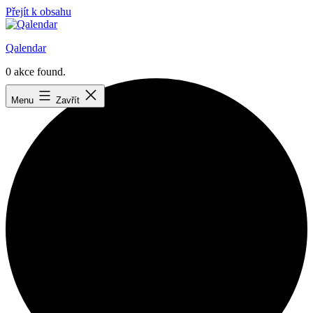
Přejít k obsahu
Qalendar
0 akce found.
Menu
Zavřít