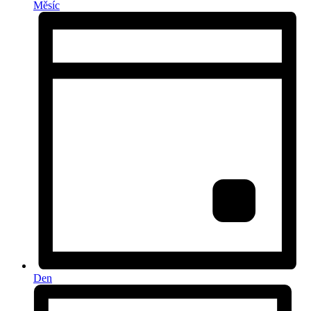
Měsíc
Den