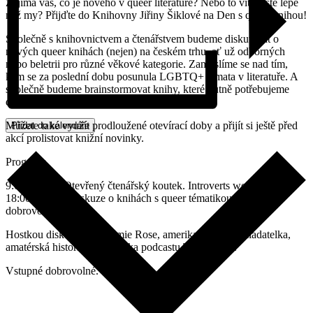
Zajímá vás, co je nového v queer literatuře? Nebo to víte ještě lépe
než my? Přijďte do Knihovny Jiřiny Šiklové na Den s queer knihou!
Společně s knihovnictvem a čtenářstvem budeme diskutovat o
nových queer knihách (nejen) na českém trhu, ať už odborných
nebo beletrii pro různé věkové kategorie. Zamyslíme se nad tím,
kam se za poslední dobu posunula LGBTQ+ témata v literatuře. A
společně budeme brainstormovat knihy, které nutně potřebujeme
dostat na police knihovny Jiřiny Šiklové.
Můžete také využít prodloužené otevírací doby a přijít si ještě před
Přidat do kalendáře
akcí prolistovat knižní novinky.
Program:
9:00–18:00 | Otevřený čtenářský koutek. Introverts welcome!
18:00–20:00 | Diskuze o knihách s queer tématikou. Vstupné
dobrovolné
Hostkou diskuze bude Jamie Rose, amerikanistka, překladatelka,
amatérská historička a autorka podcastu Transistorie.
Vstupné dobrovolné.