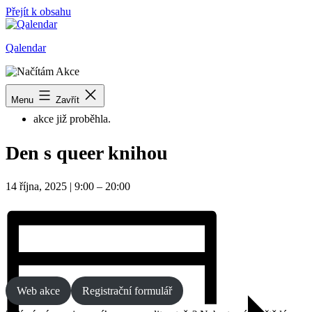
Přejít k obsahu
Qalendar
« Všechny Akce
Menu
Zavřít
akce již proběhla.
Den s queer knihou
14 října, 2025
|
9:00
–
20:00
Web akce
Registrační formulář