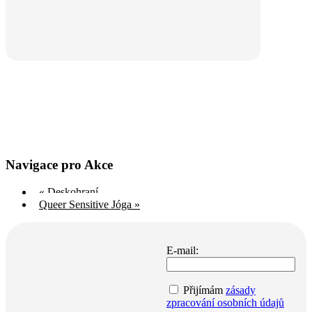
Navigace pro Akce
«
Deskohraní
Queer Sensitive Jóga
»
E-mail:
Přijímám
zásady
zpracování osobních údajů