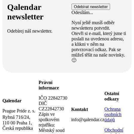
Qalendar
Odesílám...
newsletter
Nyní ještě musíš odběr
newsletteru potvrdit.
Odebírej náš newsletter.
Otevři si e-mail, který jsme ti
poslali na uvedenou adresu,
a klikni v něm na
potvrzovací odkaz. Pak se
můžeš těšit na naše novinky.
🙂
Právní
informace
Ostatní
IČO 22842730
odkazy
Qalendar
DIČ
CZ22842730
Ochrana
Kontakt
Prague Pride z. s.
Zápis ve
osobních
Rybná 716/24,
spolkovém
info@qalendar.cz
údajů
110 00 Praha 1,
rejstříku:
Česká republika
Obchodní
Městský soud