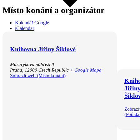
Místo konání a organizátor
Kalendář Google
iCalendar
Outlook 365
Outlook Live
Knihovna Jiřiny Šiklové
Masarykovo nábřeží 8
Praha
,
12000
Czech Republic
+ Google Mapa
Zobrazit web (Místo konání)
Knih
Jiřin
Šiklo
Zobrazi
(Pořadat