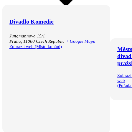
Divadlo Komedie
Kalendář Google
iCalendar
Outlook 365
Jungmannova 15/1
Outlook Live
Praha
,
11000
Czech Republic
+ Google Mapa
Zobrazit web (Místo konání)
Měst
divad
pražs
Zobrazi
web
(Pořadat