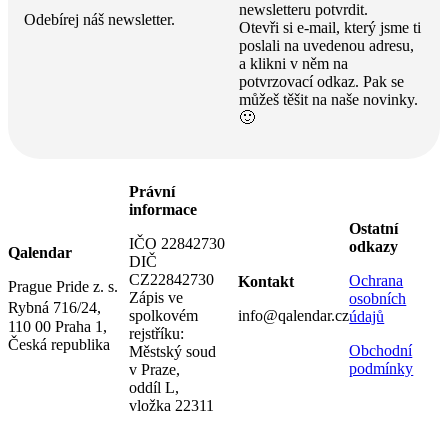
newsletteru potvrdit.
Odebírej náš newsletter.
Otevři si e-mail, který jsme ti
poslali na uvedenou adresu,
a klikni v něm na
potvrzovací odkaz. Pak se
můžeš těšit na naše novinky.
🙂
Právní
informace
Ostatní
IČO 22842730
odkazy
Qalendar
DIČ
CZ22842730
Ochrana
Kontakt
Prague Pride z. s.
Zápis ve
osobních
Rybná 716/24,
spolkovém
info@qalendar.cz
údajů
110 00 Praha 1,
rejstříku:
Česká republika
Obchodní
Městský soud
podmínky
v Praze,
oddíl L,
vložka 22311