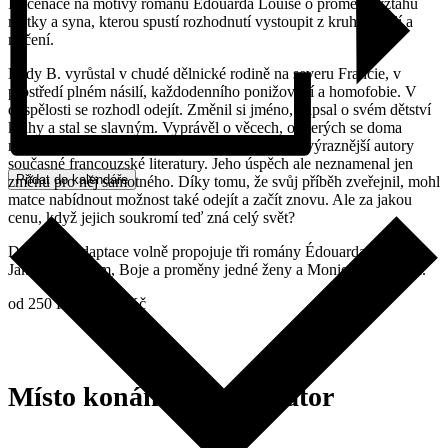
Inscenace na motivy románů Édouarda Louise o proměně vztahu
matky a syna, kterou spustí rozhodnutí vystoupit z kruhu násilí a
mlčení.
Eddy B. vyrůstal v chudé dělnické rodině na severu Francie, v
prostředí plném násilí, každodenního ponižování a homofobie. V
dospělosti se rozhodl odejít. Změnil si jméno, napsal o svém dětství
knihy a stal se slavným. Vyprávěl o věcech, o kterých se doma
nikdy nemluvilo, a právě tím se zapsal mezi nejvýraznější autory
současné francouzské literatury. Jeho úspěch ale neznamenal jen
Přidat do kalendáře
změnu pro něj samotného. Díky tomu, že svůj příběh zveřejnil, mohl
matce nabídnout možnost také odejít a začít znovu. Ale za jakou
cenu, když jejich soukromí teď zná celý svět?
Divadelní adaptace volně propojuje tři romány Édouarda Louise:
Jak se stát jiným, Boje a proměny jedné ženy a Monique na útěku.
od 250 Kč do 360 Kč
Místo konání a organizátor