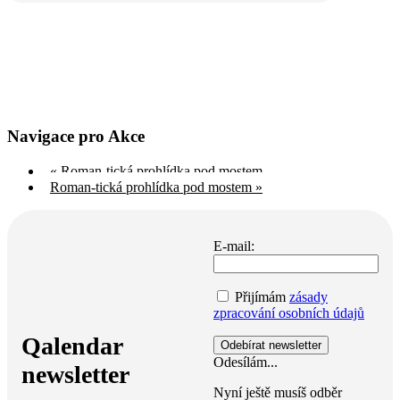
Navigace pro Akce
«
Roman-tická prohlídka pod mostem
Roman-tická prohlídka pod mostem
»
E-mail:
Přijímám
zásady
zpracování osobních údajů
Qalendar
Odesílám...
newsletter
Nyní ještě musíš odběr