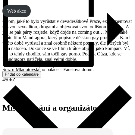
Web akce
O tom, jaké to bylo vyrůstat v devadesátkové Praze, experimentovat
se svou sexualitou, drogami a objevovat svou odlišnou orientaci. A
jak se pak párty rozjede, když dojde na coming out… Možná také
znáte film Mandragora, který popisuje dětskou gay prostituci. Karel
v této době vyrůstal a znal osobně některé postavy, dle kterých byl
film natočen. Dokonce se ve filmu krátce objevil jako kompars. Ví,
jak to tehdy chodilo, sám točil gay porno. Podnik Oáza, kde se
Mandragora natáčela, znal velmi dobře.
Sraz u Mladotovského paláce – Faustova domu.
Přidat do kalendáře
450Kč
Místo konání a organizátor