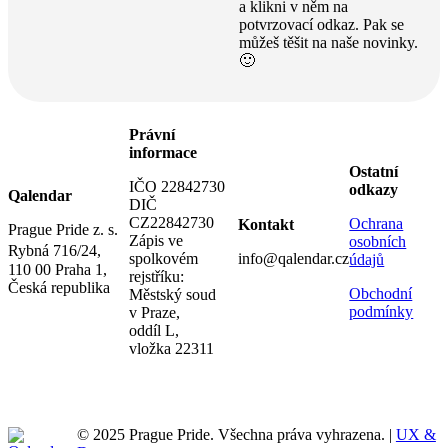
a klikni v něm na
potvrzovací odkaz. Pak se
můžeš těšit na naše novinky.
🙂
Právní
informace
Ostatní
IČO 22842730
odkazy
Qalendar
DIČ
CZ22842730
Ochrana
Kontakt
Prague Pride z. s.
Zápis ve
osobních
Rybná 716/24,
spolkovém
info@qalendar.cz
údajů
110 00 Praha 1,
rejstříku:
Česká republika
Obchodní
Městský soud
podmínky
v Praze,
oddíl L,
vložka 22311
© 2025 Prague Pride. Všechna práva vyhrazena. |
UX &