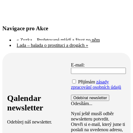
Navigace pro Akce
«
Zuzka – Profetované mládí a život po něm
Lada – balada o prostituci a drogách
»
E-mail:
Přijímám
zásady
zpracování osobních údajů
Qalendar
Odesílám...
newsletter
Nyní ještě musíš odběr
newsletteru potvrdit.
Odebírej náš newsletter.
Otevři si e-mail, který jsme ti
poslali na uvedenou adresu,