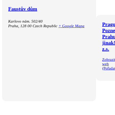
Faustův dům
Karlovo nám. 502/40
Pragu
Praha
,
128 00
Czech Republic
+ Google Mapa
Pozne
Prah
Kalendář Google
iCalendar
jinak!
Outlook 365
z.s.
Outlook Live
Zobrazi
web
(Pořadat