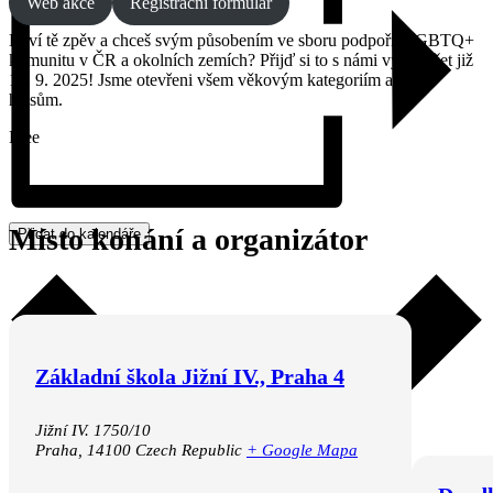
Web akce
Registrační formulář
Baví tě zpěv a chceš svým působením ve sboru podpořit LGBTQ+
komunitu v ČR a okolních zemích? Přijď si to s námi vyzkoušet již
10. 9. 2025! Jsme otevřeni všem věkovým kategoriím a všem
hlasům.
Free
Místo konání a organizátor
Přidat do kalendáře
Základní škola Jižní IV., Praha 4
Jižní IV. 1750/10
Praha
,
14100
Czech Republic
+ Google Mapa