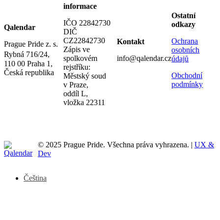
informace
Ostatní
IČO 22842730
odkazy
Qalendar
DIČ
CZ22842730
Ochrana
Kontakt
Prague Pride z. s.
Zápis ve
osobních
Rybná 716/24,
spolkovém
info@qalendar.cz
údajů
110 00 Praha 1,
rejstříku:
Česká republika
Obchodní
Městský soud
podmínky
v Praze,
oddíl L,
vložka 22311
© 2025 Prague Pride. Všechna práva vyhrazena. |
UX &
Dev
Čeština