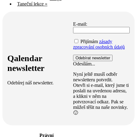
Taneční lekce
»
E-mail:
Přijímám
zásady
zpracování osobních údajů
Qalendar
Odesílám...
newsletter
Nyní ještě musíš odběr
newsletteru potvrdit.
Odebírej náš newsletter.
Otevři si e-mail, který jsme ti
poslali na uvedenou adresu,
a klikni v něm na
potvrzovací odkaz. Pak se
můžeš těšit na naše novinky.
🙂
Právní