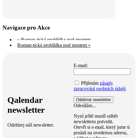
Navigace pro Akce
«
Roman-tická prohlídka pod mostem
Roman-tická prohlídka pod mostem
»
E-mail:
Přijímám
zásady
zpracování osobních údajů
Qalendar
Odesílám...
newsletter
Nyní ještě musíš odběr
newsletteru potvrdit.
Odebírej náš newsletter.
Otevři si e-mail, který jsme ti
poslali na uvedenou adresu,