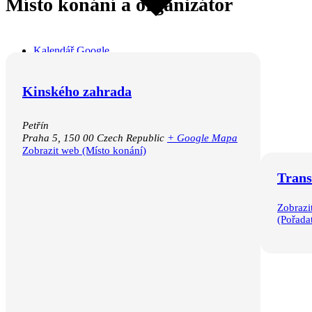
Místo konání a organizátor
Kalendář Google
iCalendar
Outlook 365
Outlook Live
Kinského zahrada
Petřín
Praha 5
,
150 00
Czech Republic
+ Google Mapa
Zobrazit web (Místo konání)
Trans
Zobrazi
(Pořadat