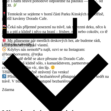
Přijď s námi strávit pohodové odpoledne na pikniku — 15. 7. od
17:30.
Tentokrát se sejdeme v horní části Parku Kinských na Petříně,
poblíž kavárny Dorado Cafe.
Čeká nás příjemné posezení na trávě, tak si vezmi deku, něco k
jídlu a pití a klidně i něco na hraní – frisbee, míč nebo cokoliv, co tě
baví.
My přineseme pár menších deskových her, ale budeme rádi,
Přidat do kalendáře
když přineseš i nějaké vlastní.
Kdybys nás nemohl*a najít, ozvi se na Instagram:
@bramborvareny, @rejka
V případě deště se akce přesune do Dorado Cafe.
Dorazit můžeš klidně sólo, s kamarádstvem, partnerstvem nebo
celou partou – čím víc, tím líp.
Těšíme se na společně strávený čas venku!
Přístupnost: místo je bezbariérově přístupné, budeme ale sedět na
trávě. V blízkosti jsou dostupné bezbariérové toalety.
Zdarma