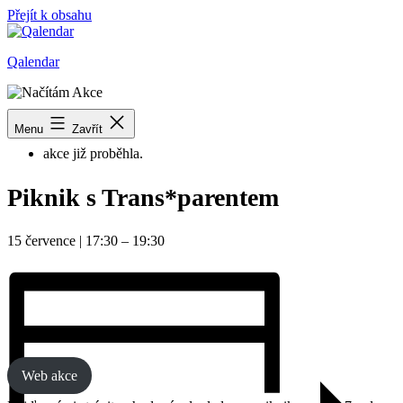
Přejít k obsahu
Qalendar
« Všechny Akce
Menu
Zavřít
akce již proběhla.
Piknik s Trans*parentem
15 července
|
17:30
–
19:30
Web akce