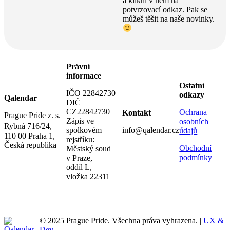
a klikni v něm na
potvrzovací odkaz. Pak se
můžeš těšit na naše novinky.
Právní
informace
Ostatní
IČO 22842730
odkazy
Qalendar
DIČ
CZ22842730
Ochrana
Kontakt
Prague Pride z. s.
Zápis ve
osobních
Rybná 716/24,
spolkovém
info@qalendar.cz
údajů
110 00 Praha 1,
rejstříku:
Česká republika
Obchodní
Městský soud
podmínky
v Praze,
oddíl L,
vložka 22311
© 2025 Prague Pride. Všechna práva vyhrazena. |
UX &
Dev