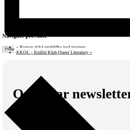
Navigace pro Akce
«
Roman-tická prohlídka pod mostem
Přidat do kalendáře
KKQL – Knižní Klub Queer Literatury
»
Qalendar newslette
Odebírej náš newsletter.