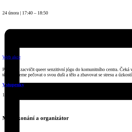
24 února
|
17:40
–
18:50
Web akce
Přijďte si zacvičit queer senzitivní jógu do komunitního centra. Ček
těla. Budeme pečovat o svou duši a tělo a zbavovat se stresu a úzko
Vstupenky
za 195 Kč k dispozici v síti GoOut.cz.
199Kč
Místo konání a organizátor