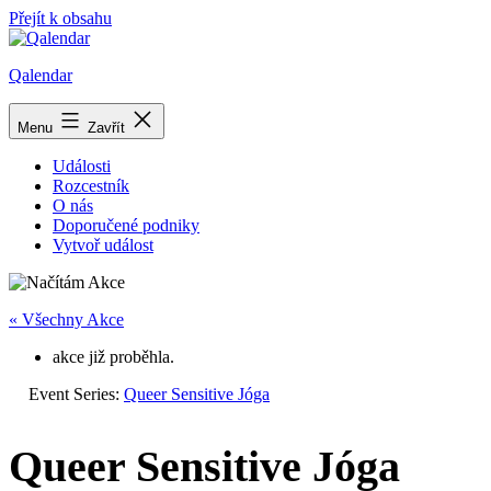
Přejít k obsahu
Qalendar
Menu
Zavřít
Události
Rozcestník
O nás
Doporučené podniky
Vytvoř událost
« Všechny Akce
akce již proběhla.
Event Series:
Queer Sensitive Jóga
Queer Sensitive Jóga