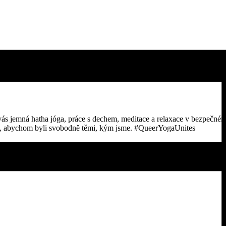
á vás jemná hatha jóga, práce s dechem, meditace a relaxace v bezpečné
stí, abychom byli svobodně těmi, kým jsme. #QueerYogaUnites