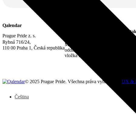
Právní informace
Qalendar
IČO 22842730
Kontak
DIČ CZ22842730
Prague Pride z. s.
Zápis ve spolkovém rejstříku:
info@qa
Rybná 716/24,
Městský soud v Praze,
110 00 Praha 1, Česká republika
oddíl L,
vložka 22311
© 2025 Prague Pride. Všechna práva vyhrazena. |
UX & 
Čeština