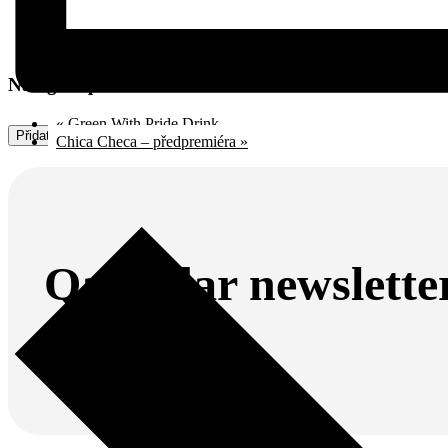
Navigace pro Akce
«
Green With Pride Drink
Přidat do kalendáře
Chica Checa – předpremiéra
»
Qalendar newslette
Odebírej náš newsletter.