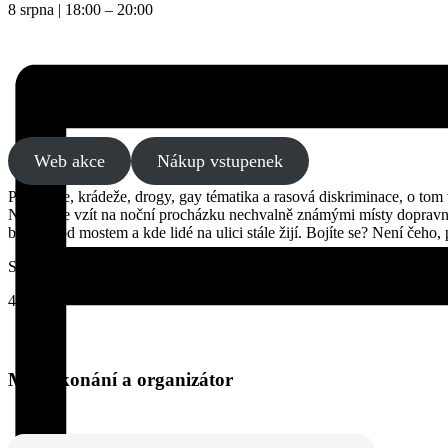
8 srpna
|
18:00
–
20:00
Web akce
Nákup vstupenek
Prostituce, krádeže, drogy, gay tématika a rasová diskriminace, o to
Nechte se vzít na noční procházku nechvalně známými místy dopravních
bydlel pod mostem a kde lidé na ulici stále žijí. Bojíte se? Není čeho,
Sraz je ve Wilsonově ulici před Hlavním nádražím.
450Kč
Místo konání a organizátor