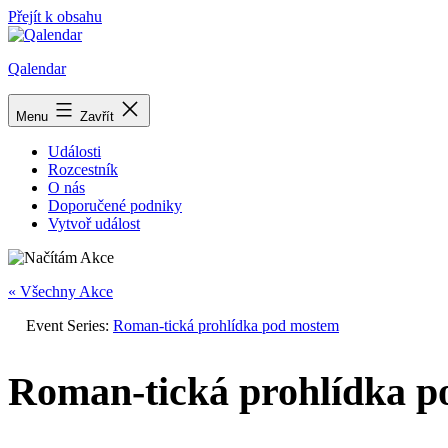
Přejít k obsahu
Qalendar
Menu
Zavřít
Události
Rozcestník
O nás
Doporučené podniky
Vytvoř událost
« Všechny Akce
Event Series:
Roman-tická prohlídka pod mostem
Roman-tická prohlídka 