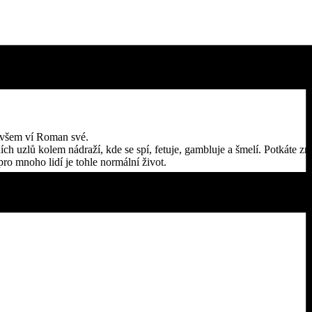
m všem ví Roman své.
 uzlů kolem nádraží, kde se spí, fetuje, gambluje a šmelí. Potkáte zn
 pro mnoho lidí je tohle normální život.