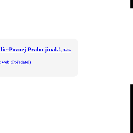
lic-Poznej Prahu jinak!, z.s.
t web (Pořadatel)