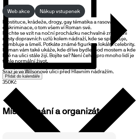
Web akce
Nákup vstupenek
Prostituce, krádeže, drogy, gay tématika a rasová
diskriminace, o tom všem ví Roman své.
Nechte se vzít na noční procházku nechvalně známými
místy dopravních uzlů kolem nádraží, kde se spí, fetuje,
gambluje a šmelí. Potkáte známé figurky a lokální celebrity.
Roman vám také ukáže, kde dříve bydlel pod mostem a kde
lidé na ulici stále žijí. Bojíte se? Není čeho, pro mnoho lidí je
tohle normální život.
Sraz je ve Wilsonově ulici před Hlavním nádražím.
Přidat do kalendáře
350Kč
Místo konání a organizátor