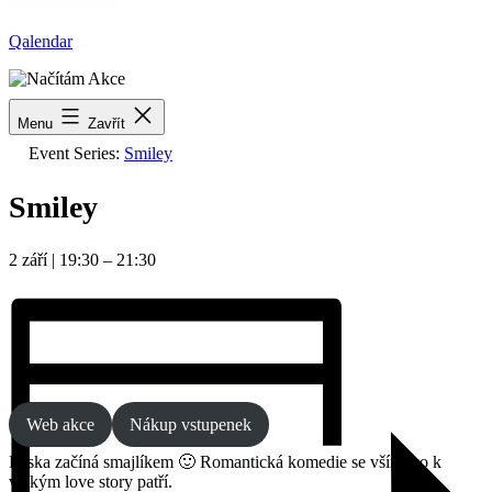
Qalendar
« Všechny Akce
Menu
Zavřít
Event Series:
Smiley
Smiley
2 září
|
19:30
–
21:30
Web akce
Nákup vstupenek
Láska začíná smajlíkem 🙂 Romantická komedie se vším, co k
velkým love story patří.