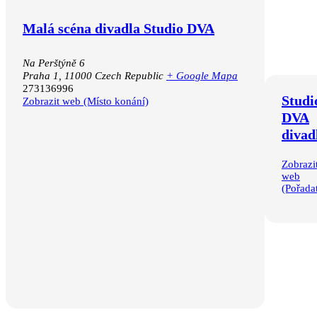
Malá scéna divadla Studio DVA
Kalendář Google
iCalendar
Outlook 365
Na Perštýně 6
Outlook Live
Praha 1
,
11000
Czech Republic
+ Google Mapa
273136996
Studi
Zobrazit web (Místo konání)
DVA
divad
Zobrazi
web
(Pořadat