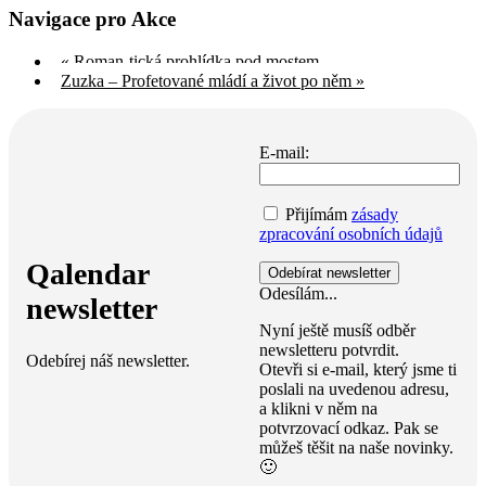
Navigace pro Akce
«
Roman-tická prohlídka pod mostem
Zuzka – Profetované mládí a život po něm
»
E-mail:
Přijímám
zásady
zpracování osobních údajů
Qalendar
Odesílám...
newsletter
Nyní ještě musíš odběr
newsletteru potvrdit.
Odebírej náš newsletter.
Otevři si e-mail, který jsme ti
poslali na uvedenou adresu,
a klikni v něm na
potvrzovací odkaz. Pak se
můžeš těšit na naše novinky.
🙂