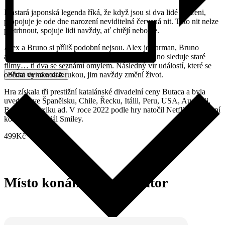
Prastará japonská legenda říká, že když jsou si dva lidé souzeni,
propojuje je ode dne narození neviditelná červená nit. Tuto nit nelze
přetrhnout, spojuje lidi navždy, ať chtějí nebo ne.
Alex a Bruno si příliš podobní nejsou. Alex je barman, Bruno
architekt. Alex chodí do dvou fitek, zatímco Bruno sleduje staré
filmy… ti dva se seznámí omylem. Následný vír událostí, které se
oběma vymknou z rukou, jim navždy změní život.
Přidat do kalendáře
Hra získala tři prestižní katalánské divadelní ceny Butaca a byla
uvedena ve Španělsku, Chile, Řecku, Itálii, Peru, USA, Austrálii,
Brazílii, Mexiku ad. V roce 2022 podle hry natočil Netflix populární
komediální seriál Smiley.
499Kč – 1500Kč
Místo konání a organizátor