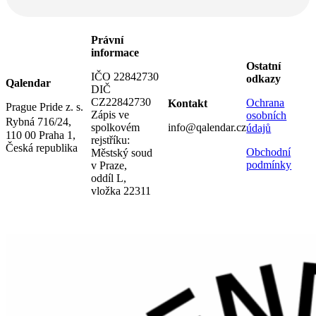
Právní
informace
Ostatní
IČO 22842730
odkazy
Qalendar
DIČ
CZ22842730
Ochrana
Kontakt
Prague Pride z. s.
Zápis ve
osobních
Rybná 716/24,
spolkovém
info@qalendar.cz
údajů
110 00 Praha 1,
rejstříku:
Česká republika
Obchodní
Městský soud
podmínky
v Praze,
oddíl L,
vložka 22311