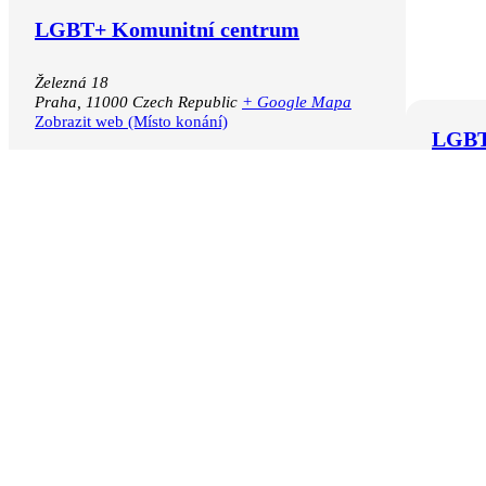
LGBT+ Komunitní centrum
Železná 18
Praha
,
11000
Czech Republic
+ Google Mapa
Kalendář Google
Zobrazit web (Místo konání)
iCalendar
LGB
Outlook 365
Komu
Outlook Live
cent
Zobrazi
(Pořadat