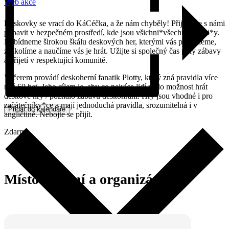
Web akce
Deskovky se vrací do KáCéčka, a že nám chyběly! Přijďte se s námi
pobavit v bezpečném prostředí, kde jsou všichni*všechny vítáni*y.
Nabídneme širokou škálu deskových her, kterými vás provedeme,
zaškolíme a naučíme vás je hrát. Užijte si společný čas plný zábavy
a přijetí v respektující komunitě.
Večerem provádí deskoherní fanatik Plotty, který zná pravidla více
než 60 het. Jeho cílem je, aby co nejvíce lidí mělo možnost hrát
deskové hry / poznalo zábavu deskohraní. Hry jsou vhodné i pro
začátečníky*ce a mají jednoduchá pravidla, srozumitelná i v
Přidat do kalendáře
angličtině. Nebojte se přijít.
Zdarma
Místo konání a organizátor