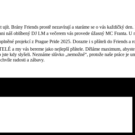
ujít. Brány Friends prostě nezavírají a staráme se o vás každičký den. 
 ani náš oblíbený DJ LM a večerem vás provede úžasný MC Franta. U ná
doplněné projekcí z Prague Pride 2025. Dorazte i s přáteli do Friends a 
É a my vás bereme jako nejlepší přátele. Děláme maximum, abyste se 
 jste kdy slyšeli. Neznáme slůvko „nemožné“, protože naše práce je umě
 chvíle radosti a zábavy.