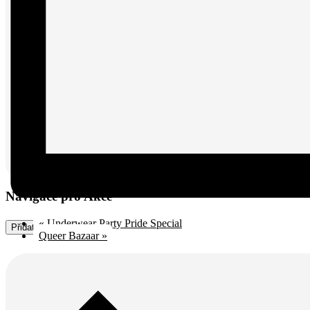
Navigace pro Akce
«
Underwear Party Pride Special
Přidat do kalendáře
Queer Bazaar
»