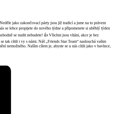
Neděle jako zakončovací párty jsou již tradicí a jsme na to právem
s se lehce propijete do nového týdne a připomenete si uběhlý týden
rozhodně se nudit nebudete! 👍 Všichni jsou vítáni, akce je bez
tak cítili i vy s námi. Náš „Friends Star Team“ naslouchá vašim
ní nemožného. Naším cílem je, abyste se u nás cítili jako v bavlnce,