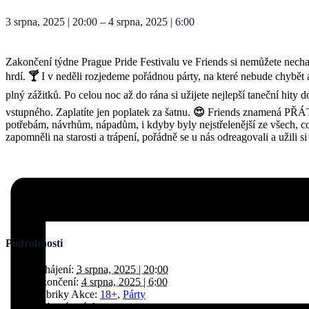
3 srpna, 2025
|
20:00
–
4 srpna, 2025
|
6:00
Zakončení týdne Prague Pride Festivalu ve Friends si nemůžete nechat 
hrdí.
🍸
I v neděli rozjedeme pořádnou párty, na které nebude chybět
plný zážitků. Po celou noc až do rána si užijete nejlepší taneční hity 
vstupného. Zaplatíte jen poplatek za šatnu.
😍
Friends znamená PŘÁTEL
potřebám, návrhům, nápadům, i kdyby byly nejstřelenější ze všech, co
zapomněli na starosti a trápení, pořádně se u nás odreagovali a užili si
Podrobnosti
Zahájení:
3 srpna, 2025 | 20:00
Ukončení:
4 srpna, 2025 | 6:00
Rubriky Akce:
18+
,
Párty
Webová stránka: