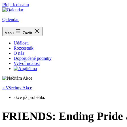
Přejít k obsahu
Qalendar
Menu
Zavřít
Události
Rozcestník
O nás
Doporučené podniky
Vytvoř událost
« Všechny Akce
akce již proběhla.
FRIENDS: Ending Pride a