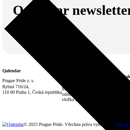
Qalendar newslette
Odebírej náš newsletter.
Právní informace
Qalendar
IČO 22842730
Kontak
DIČ CZ22842730
Prague Pride z. s.
Zápis ve spolkovém rejstříku:
info@qa
Rybná 716/24,
Městský soud v Praze,
110 00 Praha 1, Česká republika
oddíl L,
vložka 22311
© 2025 Prague Pride. Všechna práva vyhrazena. |
UX & 