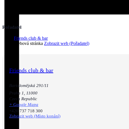
Pořadatel
Friends club & bar
Webová stránka
Zobrazit web (Pořadatel)
Friends club & bar
Bartolomějská 291/11
Praha 1
,
11000
Czech Republic
+ Google Mapa
+420 737 718 300
Zobrazit web (Místo konání)