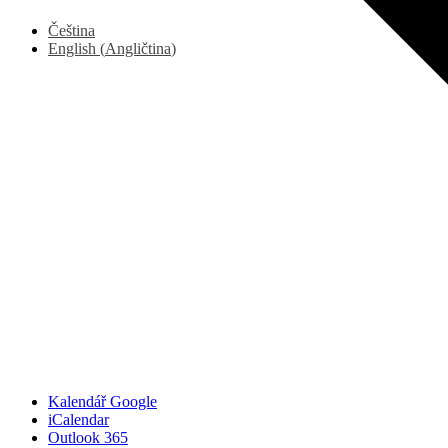
Čeština
English
(
Angličtina
)
Kalendář Google
iCalendar
Outlook 365