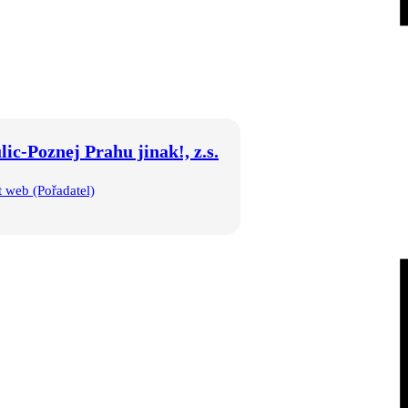
lic-Poznej Prahu jinak!, z.s.
t web (Pořadatel)