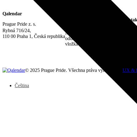
Právní informace
Qalendar
IČO 22842730
Kontak
DIČ CZ22842730
Prague Pride z. s.
Zápis ve spolkovém rejstříku:
info@qa
Rybná 716/24,
Městský soud v Praze,
110 00 Praha 1, Česká republika
oddíl L,
vložka 22311
© 2025 Prague Pride. Všechna práva vyhrazena. |
UX & 
Čeština