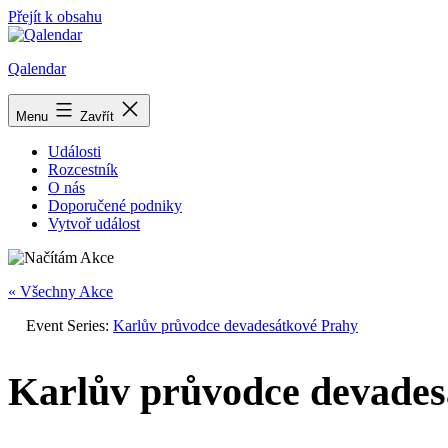
Přejít k obsahu
Qalendar
Menu
Zavřít
Události
Rozcestník
O nás
Doporučené podniky
Vytvoř událost
« Všechny Akce
Event Series:
Karlův průvodce devadesátkové Prahy
Karlův průvodce devades