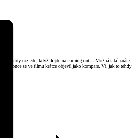
 se pak párty rozjede, když dojde na coming out… Možná také znáte
n. Dokonce se ve filmu krátce objevil jako kompars. Ví, jak to tehdy