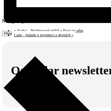
Navigace pro Akce
«
Zuzka – Profetované mládí a život po něm
Přidat do kalendáře
Lada – balada o prostituci a drogách
»
Qalendar newslette
Odebírej náš newsletter.