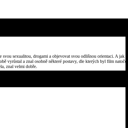
se svou sexualitou, drogami a objevovat svou odlišnou orientaci. A jak
době vyrůstal a znal osobně některé postavy, dle kterých byl film natoče
la, znal velmi dobře.