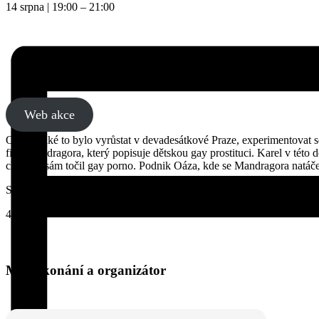
14 srpna
|
19:00
–
21:00
Web akce
O tom, jaké to bylo vyrůstat v devadesátkové Praze, experimentovat 
film Mandragora, který popisuje dětskou gay prostituci. Karel v této 
chodilo, sám točil gay porno. Podnik Oáza, kde se Mandragora natáče
Sraz u Mladotovského paláce – Faustova domu.
450Kč
Místo konání a organizátor