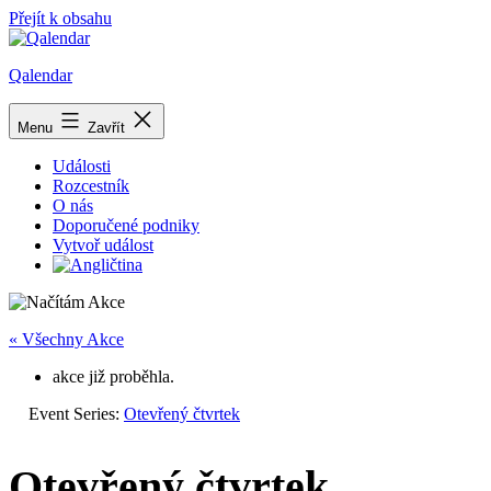
Přejít k obsahu
Qalendar
Menu
Zavřít
Události
Rozcestník
O nás
Doporučené podniky
Vytvoř událost
« Všechny Akce
akce již proběhla.
Event Series:
Otevřený čtvrtek
Otevřený čtvrtek