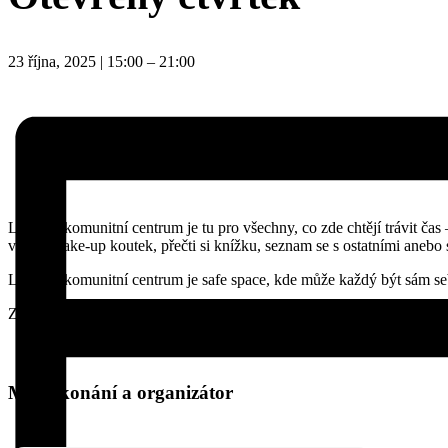
23 října, 2025
|
15:00
–
21:00
LGBT+ komunitní centrum je tu pro všechny, co zde chtějí trávit čas –
využij make-up koutek, přečti si knížku, seznam se s ostatními anebo 
LGBT+ komunitní centrum je safe space, kde může každý být sám se
Zdarma
Místo konání a organizátor