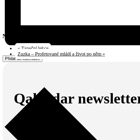
Navigace pro Akce
«
Taneční lekce
Zuzka – Profetované mládí a život po něm
»
Přidat do kalendáře
Qalendar newslette
Odebírej náš newsletter.