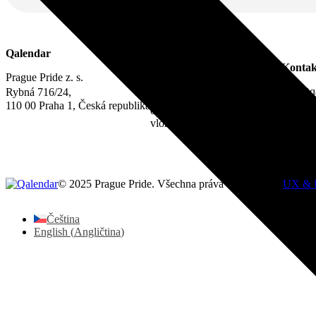
Právní informace
Qalendar
IČO 22842730
Kontak
DIČ CZ22842730
Prague Pride z. s.
Zápis ve spolkovém rejstříku:
info@qa
Rybná 716/24,
Městský soud v Praze,
110 00 Praha 1, Česká republika
oddíl L,
vložka 22311
© 2025 Prague Pride. Všechna práva vyhrazena. |
UX & 
Čeština
English
(
Angličtina
)