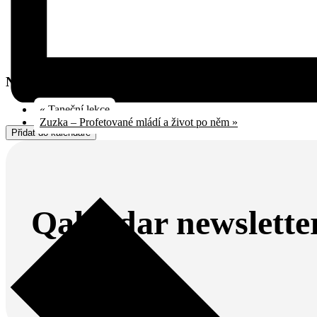
Navigace pro Akce
«
Taneční lekce
Zuzka – Profetované mládí a život po něm
»
Přidat do kalendáře
Qalendar newslette
Odebírej náš newsletter.