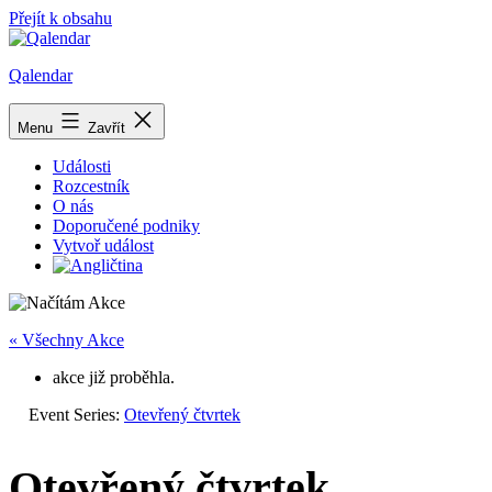
Přejít k obsahu
Qalendar
Menu
Zavřít
Události
Rozcestník
O nás
Doporučené podniky
Vytvoř událost
« Všechny Akce
akce již proběhla.
Event Series:
Otevřený čtvrtek
Otevřený čtvrtek