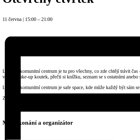
11 června
|
15:00
–
21:00
LGBT+ komunitní centrum je tu pro všechny, co zde chtějí trávit čas –
využij make-up koutek, přečti si knížku, seznam se s ostatními anebo 
LGBT+ komunitní centrum je safe space, kde může každý být sám se
Zdarma
Místo konání a organizátor