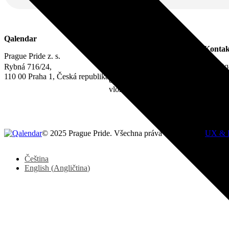
Právní informace
Qalendar
IČO 22842730
Kontak
DIČ CZ22842730
Prague Pride z. s.
Zápis ve spolkovém rejstříku:
info@qa
Rybná 716/24,
Městský soud v Praze,
110 00 Praha 1, Česká republika
oddíl L,
vložka 22311
© 2025 Prague Pride. Všechna práva vyhrazena. |
UX & 
Čeština
English
(
Angličtina
)