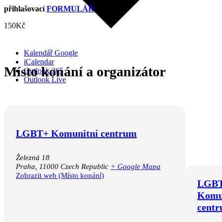
přihlašovací
FORMULÁŘ
150Kč
Kalendář Google
iCalendar
Místo konání a organizátor
Outlook 365
Outlook Live
LGBT+ Komunitní centrum
Železná 18
Praha
,
11000
Czech Republic
+ Google Mapa
Zobrazit web (Místo konání)
LGB
Komu
cent