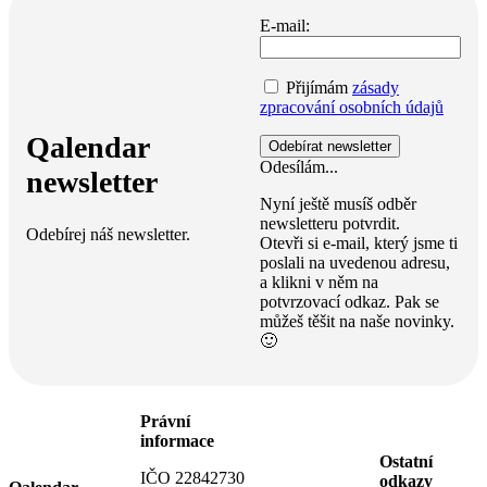
E-mail:
Přijímám
zásady
zpracování osobních údajů
Qalendar
Odesílám...
newsletter
Nyní ještě musíš odběr
newsletteru potvrdit.
Odebírej náš newsletter.
Otevři si e-mail, který jsme ti
poslali na uvedenou adresu,
a klikni v něm na
potvrzovací odkaz. Pak se
můžeš těšit na naše novinky.
🙂
Právní
informace
Ostatní
IČO 22842730
odkazy