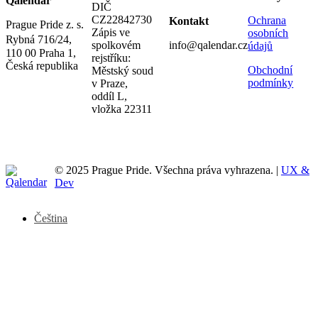
Qalendar
DIČ
CZ22842730
Ochrana
Kontakt
Prague Pride z. s.
Zápis ve
osobních
Rybná 716/24,
spolkovém
info@qalendar.cz
údajů
110 00 Praha 1,
rejstříku:
Česká republika
Obchodní
Městský soud
podmínky
v Praze,
oddíl L,
vložka 22311
© 2025 Prague Pride. Všechna práva vyhrazena. |
UX &
Dev
Čeština