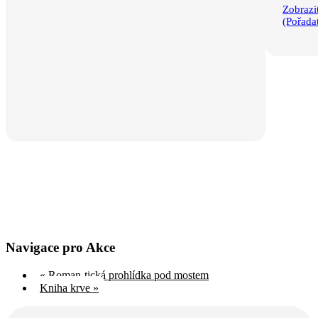
Zobrazi
(Pořadat
Navigace pro Akce
«
Roman-tická prohlídka pod mostem
Kniha krve
»