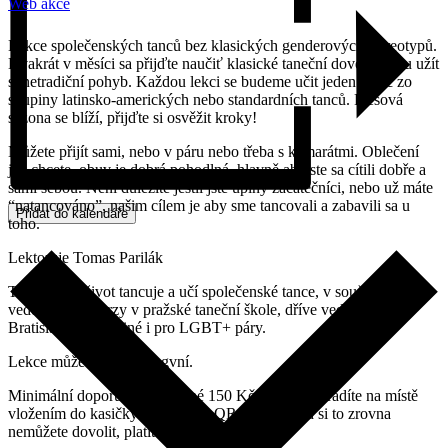
Web akce
Lekce společenských tanců bez klasických genderových stereotypů.
Dvakrát v měsíci sa přijďte naučiť klasické taneční dovednosti u užít
si netradiční pohyb. Každou lekci se budeme učit jeden tanec zo
skupiny latinsko-amerických nebo standardních tanců. Plesová
sezona se blíží, přijďte si osvěžit kroky!
Můžete přijít sami, nebo v páru nebo třeba s kamarátmi. Oblečení
jak chcete, obuv je dobrá pohodlná, hlavně aby ste sa cítili dobře a
sami sebou. Není důležité jestli jste úplný začátečníci, nebo už máte
“natancováno”, našim cílem je aby sme tancovali a zabavili sa u
Přidat do kalendáře
toho.
Lektoruje Tomas Parilák
Tomáš celý život tancuje a učí společenské tance, v současné době
vede taneční kurzy v pražské taneční škole, dříve vedl kurzy v
Bratislavě, mimo jiné i pro LGBT+ páry.
Lekce může být i v bilingvní.
Minimální doporučené vstupné 150 Kč za lekci uhradíte na místě
vložením do kasičky nebo skrze QR kód. Pokud si to zrovna
nemůžete dovolit, platit nemusíte.