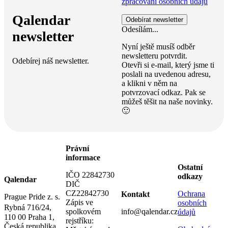
zpracování osobních údajů
Qalendar
Odesílám...
newsletter
Nyní ještě musíš odběr
newsletteru potvrdit.
Odebírej náš newsletter.
Otevři si e-mail, který jsme ti
poslali na uvedenou adresu,
a klikni v něm na
potvrzovací odkaz. Pak se
můžeš těšit na naše novinky.
🙂
Právní
informace
Ostatní
IČO 22842730
odkazy
Qalendar
DIČ
CZ22842730
Ochrana
Kontakt
Prague Pride z. s.
Zápis ve
osobních
Rybná 716/24,
spolkovém
info@qalendar.cz
údajů
110 00 Praha 1,
rejstříku:
Česká republika