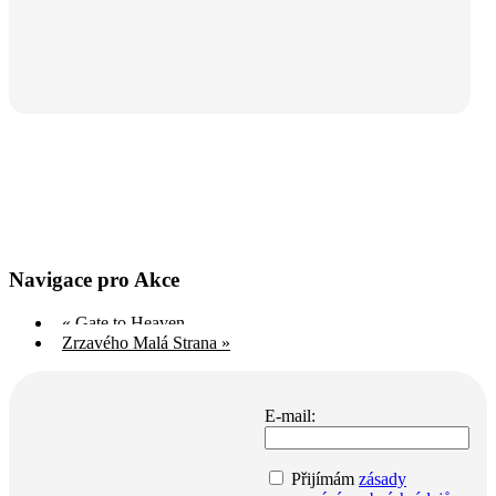
Navigace pro Akce
«
Gate to Heaven
Zrzavého Malá Strana
»
E-mail:
Přijímám
zásady