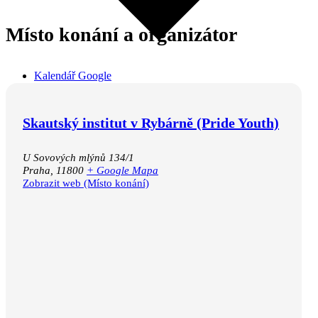
Místo konání a organizátor
Kalendář Google
iCalendar
Outlook 365
Outlook Live
Skautský institut v Rybárně (Pride Youth)
U Sovových mlýnů 134/1
Praha
,
11800
+ Google Mapa
Zobrazit web (Místo konání)