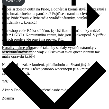
Web akce
Chceš si doladit outfit na Pride, a odnést si kromě skvělých zážitků i
něco hmatatelného na památku? Pojď se s námi na chvíli zašít do
dílny Pride Youth v Rybárně a vyrábět náramky, prstýnky a
náhrdelníky z korálků!
Workshop vede Bětka s Péťou, jejichž ikonické náramky můžeš
znát z LGBT+ Komunitního centra, kde jsou k zakoupení. Výtěžek
z jejich prodeje jde právě na provoz KC.
Korálky máme připravené tak, aby se daly vyrábět náramky v
barvách různých pride vlajek. Oslavovat svou queer identitu tak
Přidat do kalendáře
může opravdu každý!
Na akci platí zákaz kouření, pití alkoholu a užívání jiných
návykových látek. Délka jednoho workshopu je 45 minut, vždy v
celou začíná další.
Těšíme se na Tebe!
Akce v Pride Youth jsou určené osobám do 30 let.
Zdarma