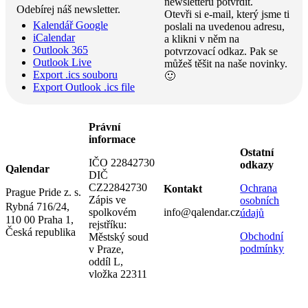
newsletteru potvrdit.
Odebírej náš newsletter.
Otevři si e-mail, který jsme ti
Kalendář Google
poslali na uvedenou adresu,
iCalendar
a klikni v něm na
Outlook 365
potvrzovací odkaz. Pak se
Outlook Live
můžeš těšit na naše novinky.
Export .ics souboru
🙂
Export Outlook .ics file
Právní
informace
Ostatní
IČO 22842730
odkazy
Qalendar
DIČ
CZ22842730
Ochrana
Kontakt
Prague Pride z. s.
Zápis ve
osobních
Rybná 716/24,
spolkovém
info@qalendar.cz
údajů
110 00 Praha 1,
rejstříku:
Česká republika
Obchodní
Městský soud
podmínky
v Praze,
oddíl L,
vložka 22311