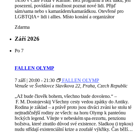
14:00 v Cafe Frida v Karlíně. Bez programu a bez tlaku, jen
posezení, povídání a možnost poznat nové lidi. Přijď
sám/sama nebo s kamarádem/kamarádkou. Otevřené pro
LGBTQIA+ lidi i allies. Místo konání a organizátor
Zdarma
Září 2026
Po
7
FALLEN OLYMP
7 září | 20:00
-
21:30
FALLEN OLYMP
Venuše ve Švehlovce
Slavíkova 22, Praha, Czech Republic
„Až bude člověk bohem, všechno bude dovoleno.“ –
F. M. Dostojevskij Všechny cesty vedou zpátky do Antiky.
Rodina je základ – a právě proto jsou diváci zváni ke stolu té
nejtradičnější rodiny ze všech: na horu Olymp k panteónu
řeckých legend. Vítejte v nebeském spa‑rezortu, penzionu
božstva, které ztratilo důvod své existence. Sladkou (i trpkou)
nudu střídají existenciální krize a zoufalé výkřiky. Čas běží…