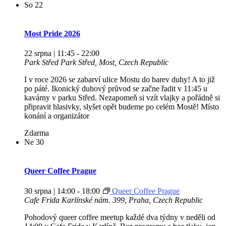
So
22
Most Pride 2026
22 srpna | 11:45
-
22:00
Park Střed
Park Střed, Most, Czech Republic
I v roce 2026 se zabarví ulice Mostu do barev duhy! A to již
po páté. Ikonický duhový průvod se začne řadit v 11:45 u
kavárny v parku Střed. Nezapomeň si vzít vlajky a pořádně si
připravit hlasivky, slyšet opět budeme po celém Mostě! Místo
konání a organizátor
Zdarma
Ne
30
Queer Coffee Prague
30 srpna | 14:00
-
18:00
Queer Coffee Prague
Cafe Frida
Karlínské nám. 399, Praha, Czech Republic
Pohodový queer coffee meetup každé dva týdny v neděli od