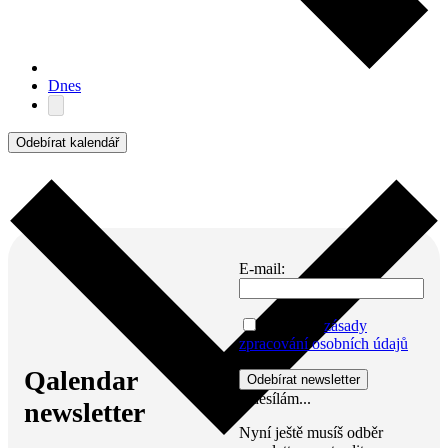
Dnes
Odebírat kalendář
E-mail:
Přijímám
zásady
zpracování osobních údajů
Qalendar
Odesílám...
newsletter
Nyní ještě musíš odběr