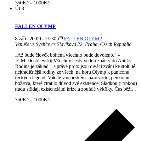
350Kč – 1000Kč
Út
8
FALLEN OLYMP
8 září | 20:00
-
21:30
FALLEN OLYMP
Venuše ve Švehlovce
Slavíkova 22, Praha, Czech Republic
„Až bude člověk bohem, všechno bude dovoleno.“ –
F. M. Dostojevskij Všechny cesty vedou zpátky do Antiky.
Rodina je základ – a právě proto jsou diváci zváni ke stolu té
nejtradičnější rodiny ze všech: na horu Olymp k panteónu
řeckých legend. Vítejte v nebeském spa‑rezortu, penzionu
božstva, které ztratilo důvod své existence. Sladkou (i trpkou)
nudu střídají existenciální krize a zoufalé výkřiky. Čas běží…
350Kč – 1000Kč