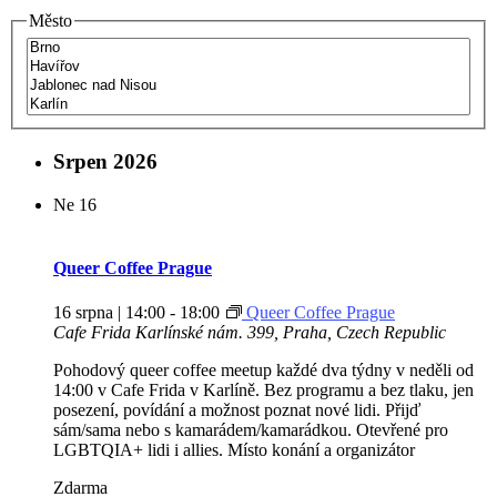
Město
Srpen 2026
Ne
16
Queer Coffee Prague
16 srpna | 14:00
-
18:00
Queer Coffee Prague
Cafe Frida
Karlínské nám. 399, Praha, Czech Republic
Pohodový queer coffee meetup každé dva týdny v neděli od
14:00 v Cafe Frida v Karlíně. Bez programu a bez tlaku, jen
posezení, povídání a možnost poznat nové lidi. Přijď
sám/sama nebo s kamarádem/kamarádkou. Otevřené pro
LGBTQIA+ lidi i allies. Místo konání a organizátor
Zdarma