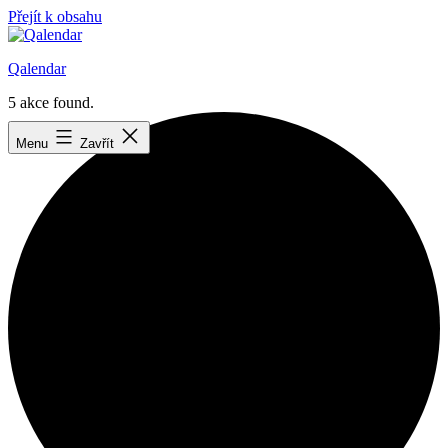
Přejít k obsahu
Qalendar
5 akce found.
Menu
Zavřít