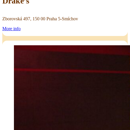
Drake’s
Zborovská 497, 150 00 Praha 5-Smíchov
More info