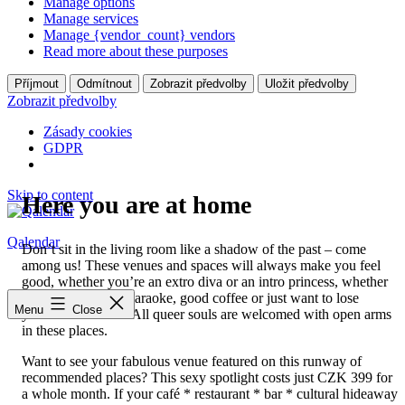
Manage options
Manage services
Manage {vendor_count} vendors
Read more about these purposes
Příjmout
Odmítnout
Zobrazit předvolby
Uložit předvolby
Zobrazit předvolby
Zásady cookies
GDPR
Skip to content
Here you are at home
Qalendar
Don’t sit in the living room like a shadow of the past – come
among us! These venues and spaces will always make you feel
good, whether you’re an extro diva or an intro princess, whether
you love dancing, karaoke, good coffee or just want to lose
Menu
Close
yourself in silence. All queer souls are welcomed with open arms
in these places.
Want to see your fabulous venue featured on this runway of
recommended places? This sexy spotlight costs just CZK 399 for
a whole month. If your café * restaurant * bar * cultural hideaway