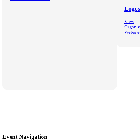
Logo
View
Organiz
Website
Google Calendar
iCalendar
Outlook 365
Outlook Live
Event Navigation